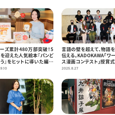
ーズ累計480万部突破！5
言語の壁を超えて、物語
を迎えた人気絵本『パンど
伝える。KADOKAWA「ワ
う』をヒットに導いた編集
ス漫画コンテスト」授賞
略
ート
9.10
2025.8.27