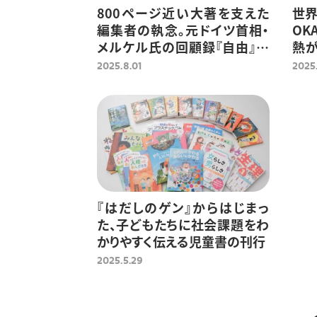
800ページ近い大著を支えた
世界
編集者の執念。元ドイツ首相・
OK
メルケル氏の回顧録『自由』刊
熱
行までの舞台裏
訳
2025.8.01
2025.
『はだしのゲン』からはじまっ
た、子どもたちに社会課題をわ
かりやすく伝える児童書の刊行
2025.5.29