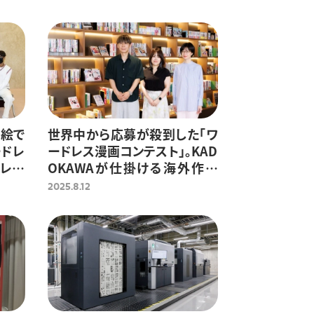
を絵で
世界中から応募が殺到した「ワ
ードレ
ードレス漫画コンテスト」。KAD
式レポ
OKAWAが仕掛ける海外作家
の発掘プロジェクトの舞台裏
2025.8.12