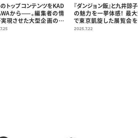
のトップコンテンツをKAD
『ダンジョン飯』と九井諒
AWAから——。編集者の情
の魅力を一挙体感！ 最
が実現させた大型企画の翻
で東京凱旋した展覧会を
出版
ート
7.25
2025.7.22