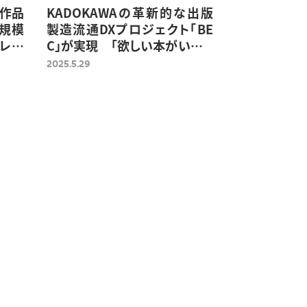
子作品
KADOKAWAの革新的な出版
大規模
製造流通DXプロジェクト「BE
レポ
C」が実現 「欲しい本がいつで
も手に入る世界」
2025.5.29