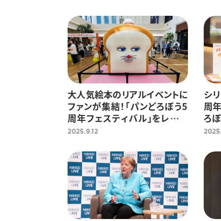
大人気絵本のリアルイベントに
シリ
ファンが集結！「パンどろぼう5
周年
周年フェスティバル」をレポー
ろぼ
ト
戦
2025.9.12
2025.