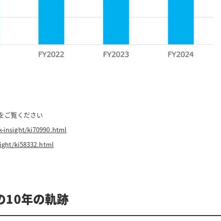
らをご覧ください
-insight/ki70990.html
ight/ki58332.html
の10年の軌跡