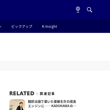
ン
ピックアップ
K-Insight
東
RELATED
関連記事
翻訳出版で築いた基盤を次の成長
エンジンに──KADOKAWAの次