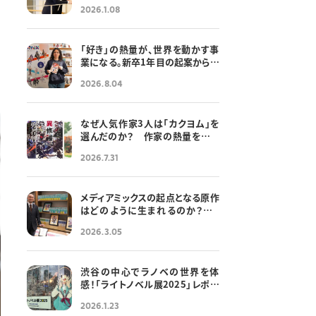
なる中華圏戦略
2026.1.08
8
「好き」の熱量が、世界を動かす事
業になる。新卒1年目の起案から生
まれた「KADOMIX」の奇跡と軌跡
2026.8.04
── 若手の情熱と伴走する、
KADOKAWAの挑戦文化
なぜ人気作家3人は「カクヨム」を
選んだのか？ 作家の熱量を支え
続けた「10年の軌跡」
2026.7.31
メディアミックスの起点となる原作
はどのように生まれるのか？——
「世界一のファンであれ」ライトノ
2026.3.05
ベル編集者に必要な熱意と作品設
計力
渋谷の中心でラノベの世界を体
感！「ライトノベル展2025」レポー
ト
2026.1.23