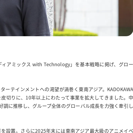
アミックス with Technology」を基本戦略に掲げ、グロ
ーテインメントへの渇望が渦巻く東南アジア。KADOKAW
を皮切りに、10年以上にわたって事業を拡大してきました。
好調に推移し、グループ全体のグローバル成長を力強く牽引
署を設置。さらに2025年末には東南アジア最大級のアニメイ