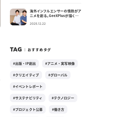
海外インフルエンサーの情熱がア
ニメを創る。GeeXPlusが描くクリ
エイターエコノミーの発展
2025.12.22
TAG
おすすめタグ
ー
出版・IP創出
アニメ・実写映像
クリエイティブ
グローバル
A
中
イベントレポート
し
サステナビリティ
テクノロジー
プロジェクト公募
働き方
ベ