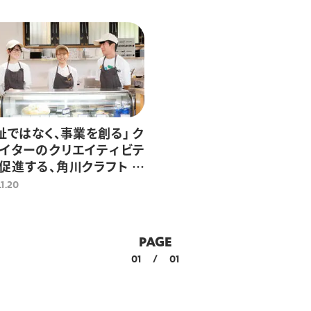
祉ではなく、事業を創る」 ク
イターのクリエイティビテ
促進する、角川クラフト コ
ー事業の魅力
1.20
PAGE
01
/
01