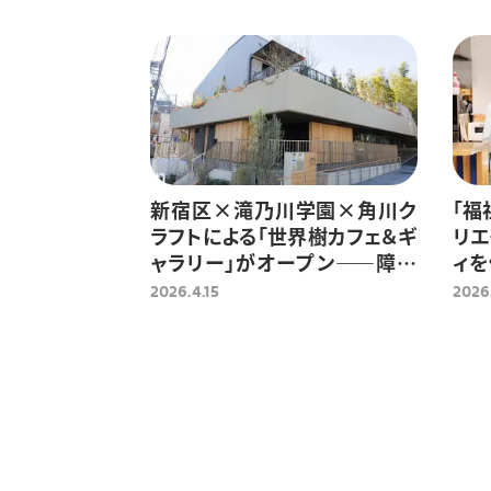
新宿区×滝乃川学園×角川ク
「福
ラフトによる「世界樹カフェ＆ギ
リエ
ャラリー」がオープン――障が
ィを
いのある方が活躍し、地域とつ
ーヒ
2026.4.15
2026.
ながる場へ