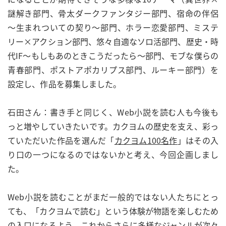
謎解き部門、骨太ダークファンタジー部門、宿命の伴侶
～生まれついての契り～部門、ホラー恋愛部門、ミステ
リー×アクション部門、悠々自適なソロ活部門、歴史・時
代IF～もしもあのときこうだったら～部門、モブな僕らの
青春部門、ポストアポカリプス部門、ルーキー部門）を
設定し、作品を募集しました。
石田さん：書き手と同じく、Web小説を読む人も今後も
っと増やしていきたいです。カクヨムの歴史を支え、彩っ
ていただいた作品を選んだ「
カクヨム100名作
」はその入
り口の一つになるのではないかと考え、今回企画しまし
た。
Web小説を読むことがまだ一般的ではない人たちにとっ
ても、「カクヨムで読む」という体験が物語を楽しむため
の入口になるよう、これからさらに多様なジャンルが次々