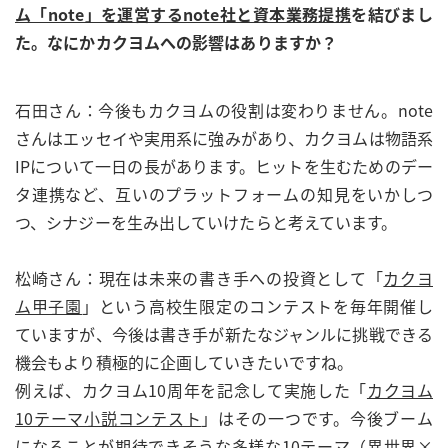
ム「note」を運営するnote社と資本業務提携
を結びまし
た。なにかカクヨムへの影響はありますか？
石田さん：今後もカクヨムの役割は変わりません。note
さんはエッセイや実用系に強みがあり、カクヨムは物語系
IPについて一日の長があります。ヒットを生むためのデー
タ連携など、互いのプラットフォームの知見をいかしつ
つ、シナジーを生み出していけたらと考えています。
松崎さん：現在は未来の書き手への投資として「
カクヨ
ム甲子園
」という高校生限定のコンテストを毎年開催し
ていますが、今後は書き手が新たなジャンルに挑戦できる
機会もより積極的に企画していきたいですね。
例えば、カクヨム10周年を記念して実施した「
カクヨム
10テーマ小説コンテスト
」はその一つです。今後ブーム
になることが期待できそうな多様な10テーマ（異世界×