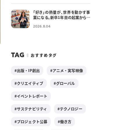
「好き」の熱量が、世界を動かす事
業になる。新卒1年目の起案から生
まれた「KADOMIX」の奇跡と軌跡
2026.8.04
── 若手の情熱と伴走する、
KADOKAWAの挑戦文化
TAG
おすすめタグ
出版・IP創出
アニメ・実写映像
ト
クリエイティブ
グローバル
し
イベントレポート
サステナビリティ
テクノロジー
プロジェクト公募
働き方