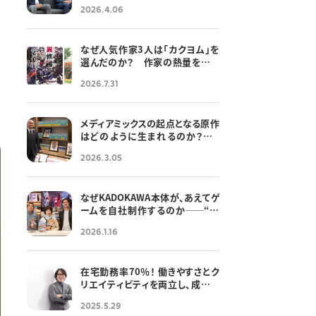
2026.4.06
なぜ人気作家3人は「カクヨム」を
6
選んだのか？ 作家の熱量を支え
続けた「10年の軌跡」
2026.7.31
メディアミックスの起点となる原作
はどのように生まれるのか？——
「世界一のファンであれ」ライトノ
2026.3.05
ベル編集者に必要な熱意と作品設
計力
なぜKADOKAWA本体が、あえてゲ
ームを自社制作するのか──“原
作愛”でIPの可能性を広げる、ゲー
2026.1.16
ム事業局の挑戦
在宅勤務率70％！ 働きやすさとク
リエイティビティを両立し、成長を
続けるKADOKAWAの「働き方改
2025.5.29
革」とは