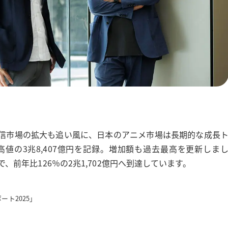
信市場の拡大も追い風に、日本のアニメ市場は長期的な成長
高値の3兆8,407億円を記録。増加額も過去最高を更新しま
前年比126％の2兆1,702億円へ到達しています。
ト2025」