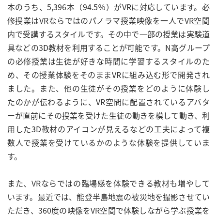
本のうち、5,396本（94.5％）がVRに対応しています。必
修授業はVRならではのパノラマ授業映像を一人でVR空間
内で受講するスタイルです。その中で一部の授業は実験道
具などの3D教材を利用することが可能です。N高グループ
の必修授業は生徒が好きな時間に学習するスタイルのた
め、その授業体験をそのままVRに組み込む形で開発され
ました。また、他の生徒がその授業をどのように体験し
たのかが伝わるように、VR空間に配置されているアバタ
ーが直前にその授業を受けた生徒の動きを模して動き、利
用した3D教材のアイコンが見えるなどの工夫によって複
数人で授業を受けているかのような体験を提供していま
す。
また、VRならではの臨場感を体験できる教材も増やして
います。最近では、能登半島地震の被災地を撮影させてい
ただき、360度の映像をVR空間で体験しながら学ぶ授業を