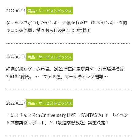
2022.01.18
商品・サービストピックス
ゲーセンでボコしたヤンキーに懐かれた!? OL×ヤンキーの胸
キュン交流譚。描きおろし漫画２０P掲載！
2022.01.18
商品・サービストピックス
好調が続くゲーム市場。2021年国内家庭用ゲーム市場規模は
3,613.9億円。 ～「ファミ通」マーケティング速報～
2022.01.17
商品・サービストピックス
『にじさんじ 4th Anniversary LIVE 「FANTASIA」』 「イベン
ト直前突撃リポート」と「最速感想放送」実施決定！