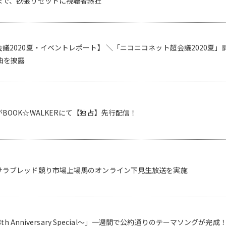
まで、欲張りセットに視聴者熱狂
議2020夏・イベントレポート】 ＼「ニコニコネット超会議2020夏」開
曲を披露
BOOK☆WALKERにて【独占】先行配信！
サラブレッド競り市場上場馬のオンライン下見生放送を実施
18th Anniversary Special〜」一週間で公約通りのテーマソングが