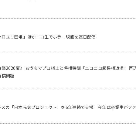
クロユリ団地」ほかニコ生でホラー映画を連日配信
議2020夏』 おうちでプロ棋士と将棋特訓「ニコニコ超将棋道場」 
将棋問題
ースの「日本元気プロジェクト」を6年連続で支援 今年は卒業生がフ