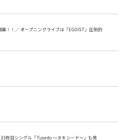
幕！！／ オープニングライブは「EGOIST」圧倒的
完成！33枚目シングル「Tuxedo ～タキシード～」も発