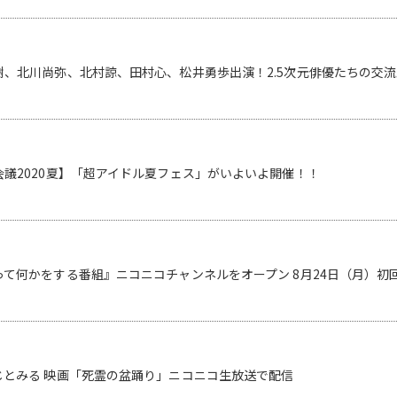
、北川尚弥、北村諒、田村心、松井勇歩出演！2.5次元俳優たちの交流
議2020夏】「超アイドル夏フェス」がいよいよ開催！！
て何かをする番組』ニコニコチャンネルをオープン 8月24日（月）初
じとみる 映画「死霊の盆踊り」ニコニコ生放送で配信