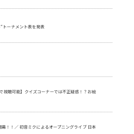
ル“トーナメント表を発表
料で視聴可能】クイズコーナーでは不正疑惑！？お絵
開幕！！／ 初音ミクによるオープニングライブ 日本