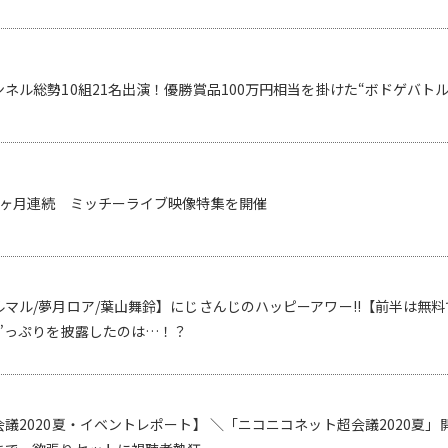
ネル総勢10組21名出演！優勝賞品100万円相当を掛けた“ボドゲバト
3ヶ月連続 ミッチーライブ映像特集を開催
マル/夢月ロア/葉山舞鈴】にじさんじのハッピーアワー!!【前半は無
”っぷりを披露したのは…！？
議2020夏・イベントレポート】 ＼「ニコニコネット超会議2020夏」