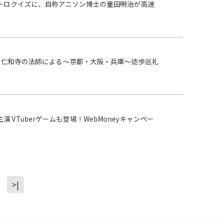
ントロクイズに、自称アニソン博士の童田明治が高速
祈願 仁和寺の法師による～京都・大阪・兵庫～徒歩巡礼
Tuberゲームも登場！WebMoneyキャンペー
>|