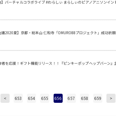
治】バーチャルコラボライブ #わらしぃ まらしぃのピアノアニソンイ
議2020夏】京都・総本山 仁和寺「OMURO88プロジェクト」成功
作者を応援！ギフト機能リリース！！『ピンキーポップヘップバーン』主演 V
<
653
654
655
656
657
658
659
>