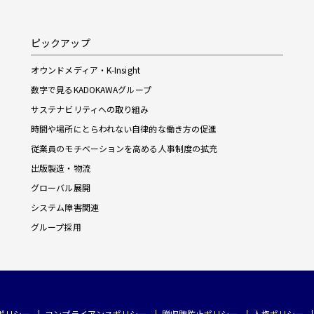
ピックアップ
オウンドメディア・K-Insight
数字で見るKADOKAWAグループ
サステナビリティへの取り組み
時間や場所にとらわれない自律的な働き方の促進
従業員のモチベーションを高める人事制度の拡充
出版製造・物流
グローバル展開
システム障害関連
グループ採用
ポリシー
コンプライアンスポリシー
贈収賄防止ポリシー
人権ポリシー