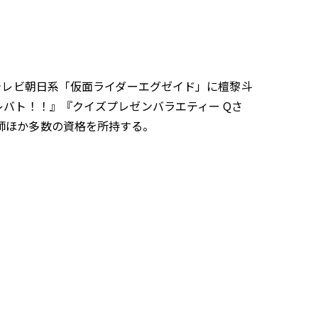
17年はテレビ朝日系「仮面ライダーエグゼイド」に檀黎斗
レバト！！』『クイズプレゼンバラエティー Qさ
師ほか多数の資格を所持する。