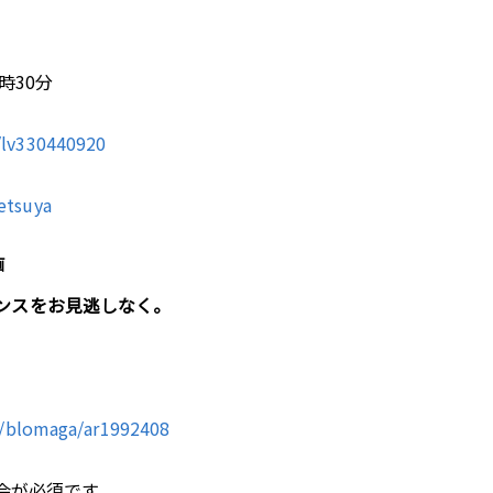
時30分
h/lv330440920
tetsuya
画
ンスをお見逃しなく。
ya/blomaga/ar1992408
入会が必須です。