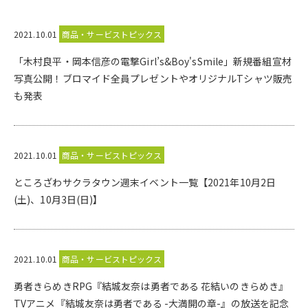
2021.10.01
商品・サービストピックス
「木村良平・岡本信彦の電撃Girl’s&Boy'sSmile」新規番組宣材
写真公開！ブロマイド全員プレゼントやオリジナルTシャツ販売
も発表
2021.10.01
商品・サービストピックス
ところざわサクラタウン週末イベント一覧【2021年10月2日
(土)、10月3日(日)】
2021.10.01
商品・サービストピックス
勇者きらめきRPG『結城友奈は勇者である 花結いのきらめき』
TVアニメ『結城友奈は勇者である -大満開の章-』の放送を記念