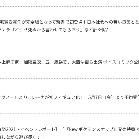
大宅賞受賞作が完全版となって新書で初登場！日本社会への苦い良薬と
ウナラ『どうせ死ぬから言わせてもらおう』など計3作品
上麻里奈、加隈亜衣、五十嵐裕美、大西沙織ら出演 ボイスコミック公開
ックス―』より、レーナが初フィギュア化！ 5月7日（金）より予約受
議2021・イベントレポート】「『New ポケモンスナップ』発売特番
笑しながら遊び尽くす！