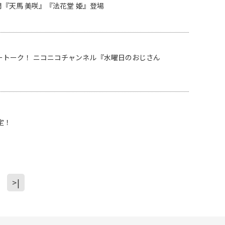
『天馬 美咲』『法花堂 姫』登場
トーク！ ニコニコチャンネル『水曜日のおじさん
定！
>|