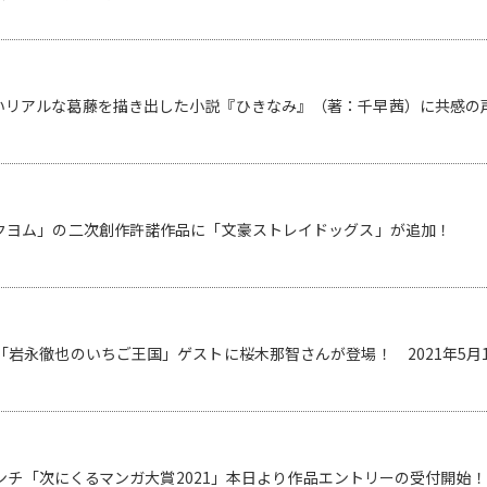
いリアルな葛藤を描き出した小説『ひきなみ』（著：千早茜）に共感の
カクヨム」の二次創作許諾作品に「文豪ストレイドッグス」が追加！
「岩永徹也のいちご王国」ゲストに桜木那智さんが登場！ 2021年5月1
・ヴィンチ「次にくるマンガ大賞2021」本日より作品エントリーの受付開始！