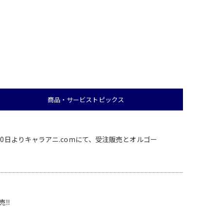
商品・サービス
トピックス
0日よりキャラアニ.comにて、受注販売とオルゴー
売‼