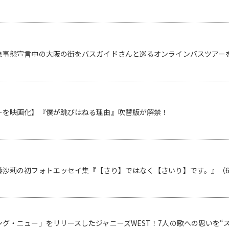
急事態宣⾔中の大阪の街をバスガイドさんと巡るオンラインバスツアー
ーを映画化】『僕が跳びはねる理由』吹替版が解禁！
藤沙莉の初フォトエッセイ集『【さり】ではなく【さいり】です。』（6
グ・ニュー」をリリースしたジャニーズWEST！7人の歌への思いを“