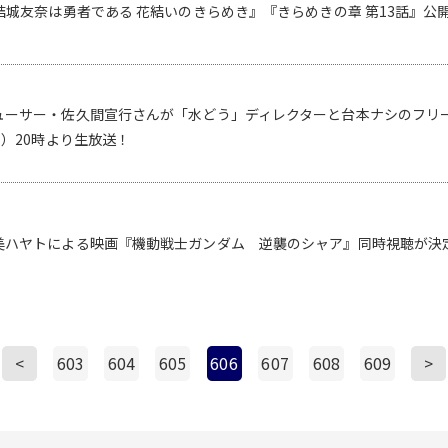
結城友奈は勇者である 花結いのきらめき』『きらめきの章 第13話』公開
ューサー・佐久間宣行さんが「水どう」ディレクターと台本ナシのフリー
火）20時より生放送！
美ハヤトによる映画『機動戦士ガンダム 逆襲のシャア』同時視聴が決
<
603
604
605
606
607
608
609
>