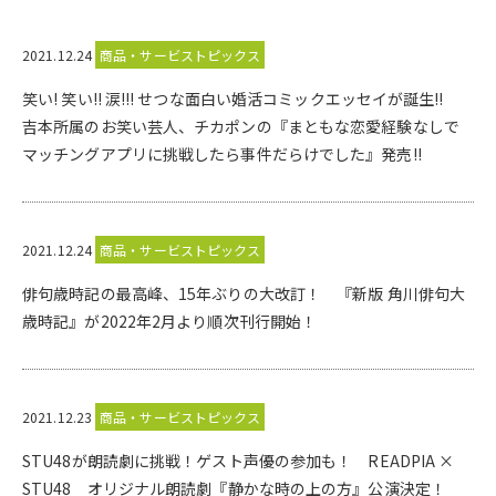
2021.12.24
商品・サービストピックス
笑い! 笑い!! 涙!!! せつな面白い婚活コミックエッセイが誕生!!
吉本所属のお笑い芸人、チカポンの『まともな恋愛経験なしで
マッチングアプリに挑戦したら事件だらけでした』発売!!
2021.12.24
商品・サービストピックス
俳句歳時記の最高峰、15年ぶりの大改訂！ 『新版 角川俳句大
歳時記』が2022年2月より順次刊行開始！
2021.12.23
商品・サービストピックス
STU48が朗読劇に挑戦！ゲスト声優の参加も！ READPIA ×
STU48 オリジナル朗読劇『静かな時の上の方』公演決定！