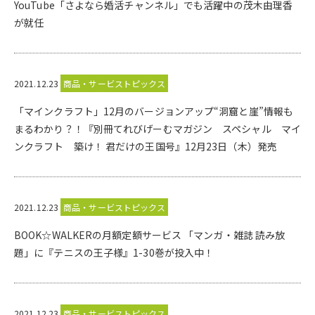
YouTube「さよなら婚活チャンネル」でも活躍中の茂木由理香
が就任
2021.12.23
商品・サービストピックス
「マインクラフト」12月のバージョンアップ“洞窟と崖”情報も
まるわかり？！『別冊てれびげーむマガジン スペシャル マイ
ンクラフト 築け！ 君だけの王国号』12月23日（木）発売
2021.12.23
商品・サービストピックス
BOOK☆WALKERの月額定額サービス 「マンガ・雑誌 読み放
題」に『テニスの王子様』1-30巻が投入中！
2021.12.23
商品・サービストピックス