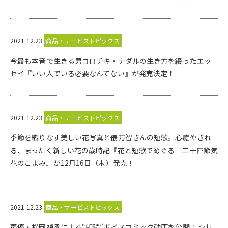
2021.12.23
商品・サービストピックス
今最も本音で生きる男コロチキ・ナダルの生き方を綴ったエッ
セイ『いい人でいる必要なんてない』が発売決定！
2021.12.23
商品・サービストピックス
季節を織りなす美しい花写真と俵万智さんの短歌。心癒やされ
る、まったく新しい花の歳時記『花と短歌でめぐる 二十四節気
花のこよみ』が12月16日（木）発売！
2021.12.23
商品・サービストピックス
声優・松岡禎丞による“朗読”ボイスコミック動画を公開！ シリ