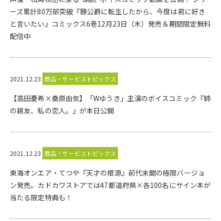
ーズ累計80万部突破『豚公爵に転生したから、今度は君に好き
と言いたい』コミックス6巻12月23日（木）発売＆期間限定無料
配信中
2021.12.23
商品・サービストピックス
【高田憂希×桑原由気】「Wゆうき」主演のボイスコミック『姉
の親友、私の恋人。』が本日公開
2021.12.23
商品・サービストピックス
東海オンエア・てつや『天才の根源』前代未聞の極限バージョ
ン発売。カドカワストアでは47都道府県×各100名にサイン本が
当たる限定特典も！