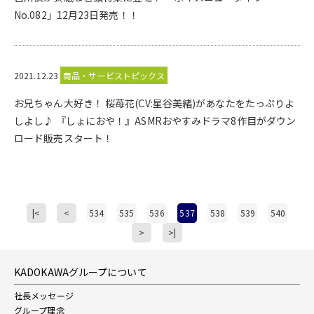
No.082」12月23日発売！！
2021.12.23
商品・サービストピックス
お兄ちゃん大好き！ 桜苺花(CV:星谷美緒)があなたをたっぷりよ
しよし♪ 『しょにおや！』ASMRおやすみドラマ8作目がダウン
ロード販売スタート！
|<
<
534
535
536
537
538
539
540
>
>|
KADOKAWAグループについて
社長メッセージ
グループ理念