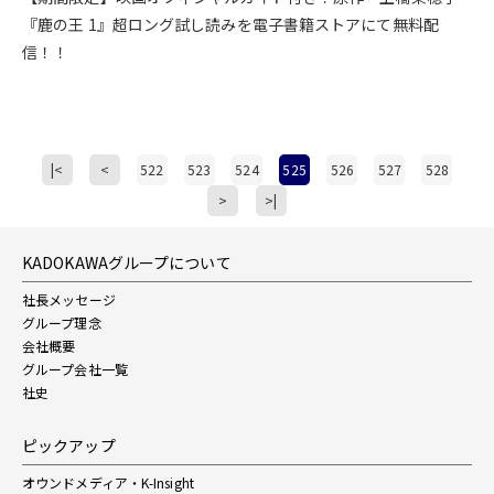
『鹿の王 1』超ロング試し読みを電子書籍ストアにて無料配
信！！
|<
<
522
523
524
525
526
527
528
>
>|
KADOKAWAグループについて
社長メッセージ
グループ理念
会社概要
グループ会社一覧
社史
ピックアップ
オウンドメディア・K-Insight