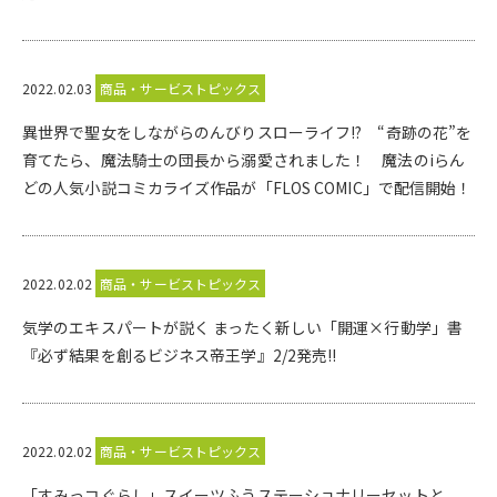
2022.02.03
商品・サービストピックス
異世界で聖女をしながらのんびりスローライフ!? “奇跡の花”を
育てたら、魔法騎士の団長から溺愛されました！ 魔法のiらん
どの人気小説コミカライズ作品が「FLOS COMIC」で配信開始！
2022.02.02
商品・サービストピックス
気学のエキスパートが説く まったく新しい「開運×行動学」書
『必ず結果を創るビジネス帝王学』2/2発売!!
2022.02.02
商品・サービストピックス
「すみっコぐらし」スイーツふうステーショナリーセットと