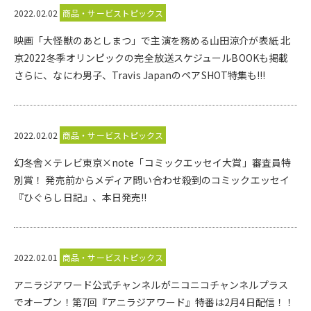
2022.02.02
商品・サービストピックス
映画「大怪獣のあとしまつ」で主演を務める山田涼介が表紙 北
京2022冬季オリンピックの完全放送スケジュールBOOKも掲載
さらに、なにわ男子、Travis JapanのペアSHOT特集も!!!
2022.02.02
商品・サービストピックス
幻冬舎×テレビ東京×note「コミックエッセイ大賞」審査員特
別賞！ 発売前からメディア問い合わせ殺到のコミックエッセイ
『ひぐらし日記』、本日発売!!
2022.02.01
商品・サービストピックス
アニラジアワード公式チャンネルがニコニコチャンネルプラス
でオープン！第7回『アニラジアワード』特番は2月4日配信！！