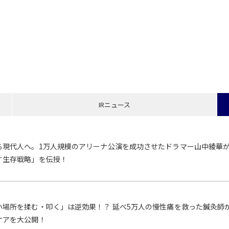
IRニュース
る現代人へ。1万人規模のアリーナ公演を成功させたドラマー山中綾華
す生存戦略」を伝授！
い場所を揉む・叩く」は逆効果！？ 延べ5万人の慢性痛を救った鍼灸師
ケアを大公開！