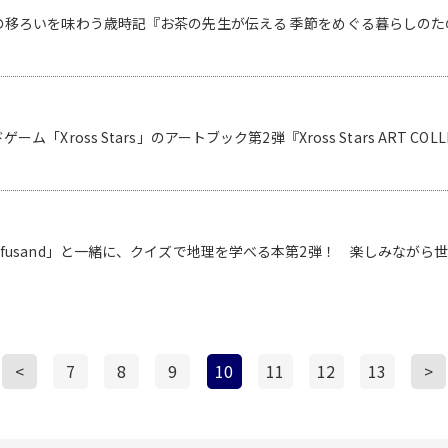
移ろいを味わう歳時記『お茶の先生が伝える 季節をめぐる暮らしのたのし
「Xross Stars」のアートブック第2弾『Xross Stars ART COL
fusand」と一緒に、クイズで地理を学べる本第2弾！ 楽しみながら世
<
7
8
9
10
11
12
13
>