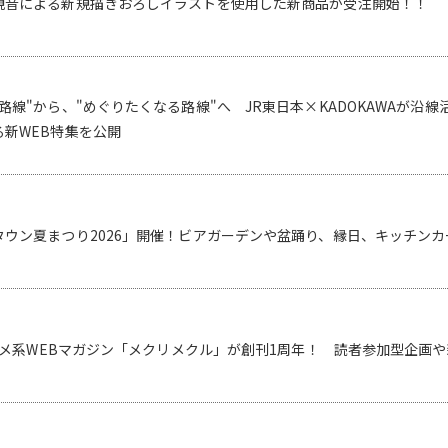
観音による新規描きおろしイラストを使用した新商品が受注開始！！
路線"から、"めぐりたくなる路線"へ JR東日本×KADOKAWAが沿線
新WEB特集を公開
タウン夏まつり2026」開催！ビアガーデンや盆踊り、縁日、キッチン
ンタメ系WEBマガジン「メクリメクル」が創刊1周年！ 読者参加型企画