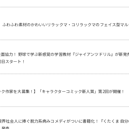
！ ふわふわ素材のかわいいリラックマ・コリラックマのフェイス型マル
全面協力！ 野球で学ぶ新感覚の学習教材『ジャイアンツドリル』が新発
同日スタート！
ック作家を大募集！】「キャラクターコミック新人賞」第2回が開催！ 
 限界社会人に捧ぐ脱力系病みコメディがついに書籍化！『くたくま 自
）発売