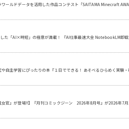
ルドデータを活用した作品コンテスト「SAITAMA Minecraft AWA
した「AI×時短」の極意が満載！ 『AI仕事最速大全 NotebookLM即
や自主学習にぴったりの本『１日でできる！ あそべるひらめく実験・研究
女官』が登場!!】『月刊コミックジーン 2026年8月号』が2026年7