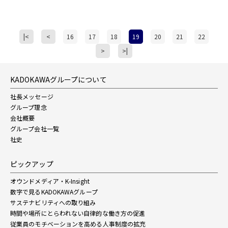
|<
<
16
17
18
19
20
21
22
>
>|
KADOKAWAグループについて
社長メッセージ
グループ理念
会社概要
グループ会社一覧
社史
ピックアップ
オウンドメディア・K-Insight
数字で見るKADOKAWAグループ
サステナビリティへの取り組み
時間や場所にとらわれない自律的な働き方の促進
従業員のモチベーションを高める人事制度の拡充