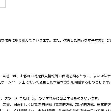
的な改善に取り組んでまいります。また、改善した内容を本基本方針に
ます。当社では、お客様の特定個人情報等の保護を図るために、または法
社ホームページ上において変更した本基本方針を掲載するものとします
、次の（i）または（ii）のいずれかに該当するものをいいます。
（文書、図画もしくは電磁的記録（電磁的方式（電子的方式、磁気的方
れ、もしくは記録され、または音声、動作その他の方法を用いて表さ