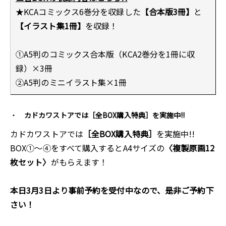
★KCAコミックス6巻分を収録した
【合本版3冊】
と
【イラスト集1冊】
を収録！
①A5判のコミックス合本版（KCA2巻分を1冊に収
録）×3冊
②A5判のミニイラスト集×1冊
カドカワストアでは［全BOX購入特典］を実施中!!
カドカワストアでは
［全BOX購入特典］
を実施中!!
BOX①～④をすべて購入するとA4サイズの
〈複製原画12
枚セット〉
がもらえます！
本日3月3日より事前予約を受付中なので、是非ご予約下
さい！