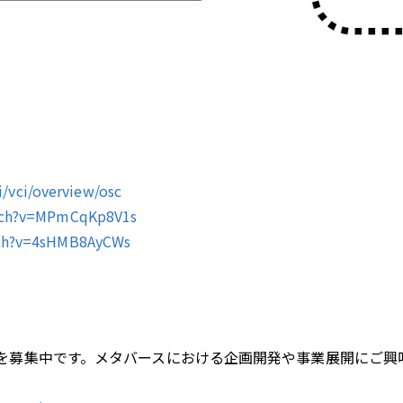
ki/vci/overview/osc
tch?v=MPmCqKp8V1s
tch?v=4sHMB8AyCWs
を募集中です。メタバースにおける企画開発や事業展開にご興