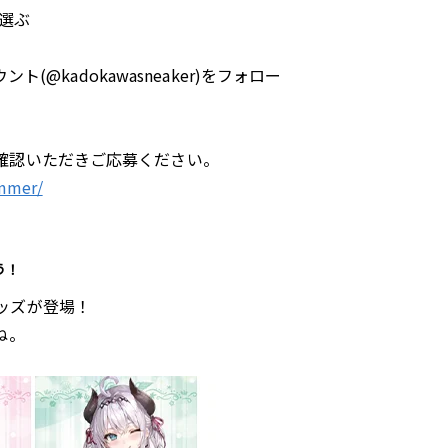
選ぶ
ト(@kadokawasneaker)をフォロー
！
確認いただきご応募ください。
ummer/
う！
ッズが登場！
ね。