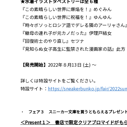
★水着イラストタペストリーは全６種
『この素晴らしい世界に爆焔を！』めぐみん
『この素晴らしい世界に祝福を！』ゆんゆん
『時々ボソっとロシア語でデレる隣のアーリャさん
『継母の連れ子が元カノだった』伊理戸結女
『回復術士のやり直し』セツナ
『見知らぬ女子高生に監禁された漫画家の話』此方
【発売開始】
2022年８月13日 (土) ～
詳しくは特設サイトをご覧ください。
特設サイト：
https://sneakerbunko.jp/fair/2022s
フェア３ スニーカー文庫を買うともらえるプレゼン
＜Present１＞ 書店で限定クリアブロマイドがも