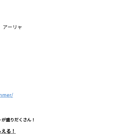
』アーリャ
ummer/
トが盛りだくさん！
らえる！