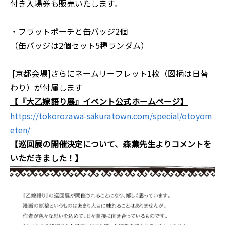
付き入場券も販売いたします。
・フラットポーチと缶バッジ2個
（缶バッジは2個セット5種ランダム）
[京都会場]さらにネームリーフレット1枚（図柄は日替
わり）が付属します
【『大乙嫁語り展』イベント公式ホームページ】
https://tokorozawa-sakuratown.com/special/otoyom
eten/
【巡回展の開催決定について、森薫先生よりコメントを
いただきました！】