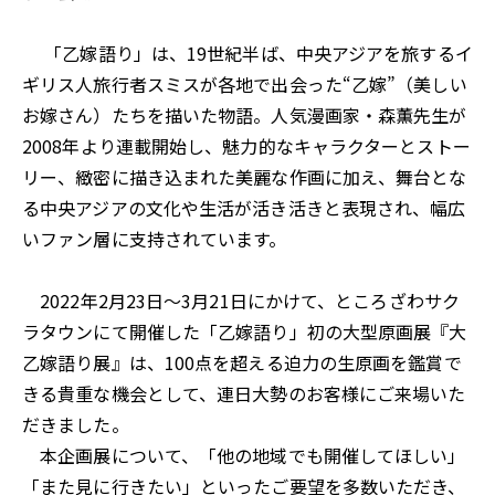
「乙嫁語り」は、19世紀半ば、中央アジアを旅するイ
ギリス人旅行者スミスが各地で出会った“乙嫁”（美しい
お嫁さん）たちを描いた物語。人気漫画家・森薫先生が
2008年より連載開始し、魅力的なキャラクターとストー
リー、緻密に描き込まれた美麗な作画に加え、舞台とな
る中央アジアの文化や生活が活き活きと表現され、幅広
いファン層に支持されています。
2022年2月23日～3月21日にかけて、ところざわサク
ラタウンにて開催した「乙嫁語り」初の大型原画展『大
乙嫁語り展』は、100点を超える迫力の生原画を鑑賞で
きる貴重な機会として、連日大勢のお客様にご来場いた
だきました。
本企画展について、「他の地域でも開催してほしい」
「また見に行きたい」といったご要望を多数いただき、