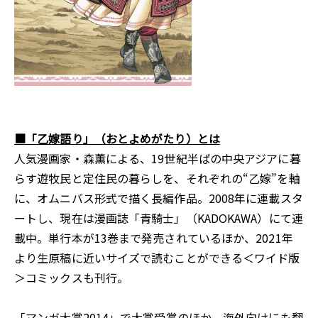
■「乙嫁語り」（おとよめがたり）とは
人気漫画家・森薫による、19世紀半ばの中央アジアに暮
らす遊牧民と定住民の暮らしを、それぞれの“乙嫁”を軸
に、オムニバス形式で描く長編作品。2008年に連載スタ
ートし、現在は漫画誌「青騎士」（KADOKAWA）にて連
載中。単行本が13巻まで発売されているほか、2021年
より生原稿に近いサイズで読むことができる＜ワイド版
＞コミックスも刊行。
「マンガ大賞2014」で大賞受賞のほか、海外向けにも翻