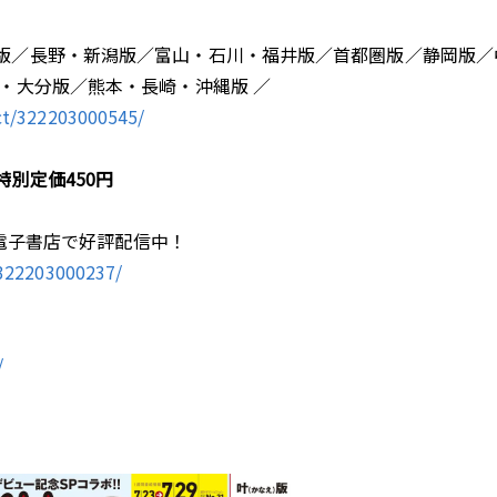
版／長野・新潟版／富山・石川・福井版／首都圏版／静岡版／
・大分版／熊本・長崎・沖縄版 ／
ct/322203000545/
別定価450円
ほか、各電子書店で好評配信中！
/322203000237/
/