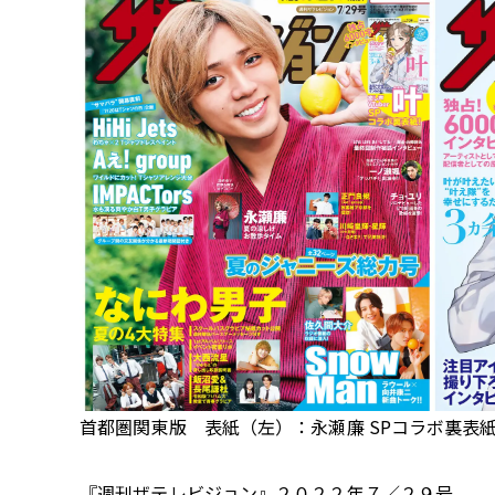
首都圏関東版 表紙（左）：永瀬廉 SPコラボ裏表紙（右）：叶 ©20
『週刊ザテレビジョン』２０２２年７／２９号