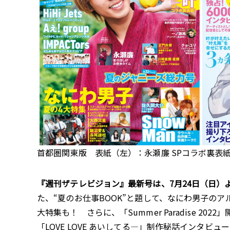
首都圏関東版 表紙（左）：永瀬廉 SPコラボ裏表紙（右）：叶 ©20
『週刊ザテレビジョン』最新号は、7月24日（日
た、“夏のお仕事BOOK”と題して、なにわ男子の
大特集も！ さらに、「Summer Paradise 202
「LOVE LOVE あいしてる―」制作秘話インタビ