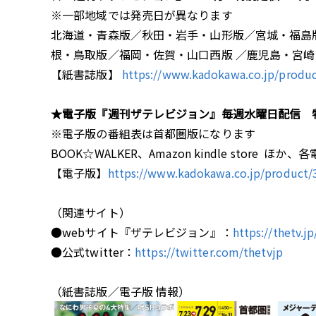
※一部地域では発売日が異なります
北海道・青森版／秋田・岩手・山形版／宮城・福島
根・鳥取版／福岡・佐賀・山口西版 ／鹿児島・宮崎
【紙書誌版】
https://www.kadokawa.co.jp/produ
★電子版『週刊ザテレビジョン』毎週水曜日配信 特
※電子版の番組表は首都圏版になります
BOOK☆WALKER、Amazon kindle store 
【電子版】
https://www.kadokawa.co.jp/product
（関連サイト）
●webサイト『ザテレビジョン』：
https://thetv.jp
●公式twitter：
https://twitter.com/thetvjp
（紙書誌版／電子版 情報）