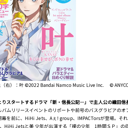
22 Bandai Namco Music Live Inc. © ANYCOLO
）よりスタートするドラマ「新・信長公記—」で主人公の織田信
アルバムリリースイベントのリポートや前号のバスグラビアの
2」開幕を前に、HiHi Jets、Aぇ! group、IMPACTor
ュー、HiHi Jetsと美 少年が出演する「裸の少年 1時間Ｓ