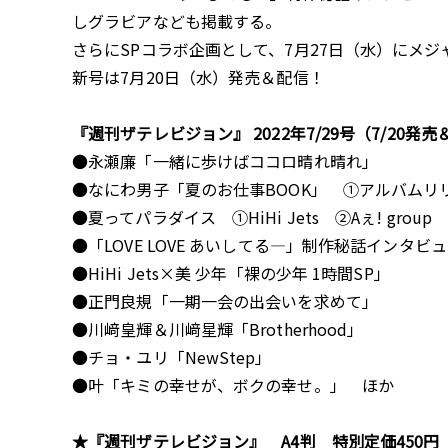
しグラビアなども掲載する。
さらにSPコラボ企画として、7月27日（水）にメジ
新号は7月20日（水）発売＆配信！
『週刊ザテレビジョン』 2022年7/29号（7/20発
●永瀬廉「一緒に歩けばココロ晴れ晴れ」
●なにわ男子「夏のお仕事BOOK」 ①アルバム
●夏ってパラダイス ①HiHi Jets ②Aぇ! group ③
●「LOVE LOVE あいしてる―」制作秘話インタビ
●HiHi Jets×美 少年「裸の少年 1時間SP」
●正門良規「一期一会の出会いを求めて」
●川﨑皇輝＆川﨑星輝「Brotherhood」
●チョ・ユリ「NewStep」
●叶「キミの幸せが、ボクの幸せ。」 ほか
★『週刊ザテレビジョン』 A4判 特別定価450円