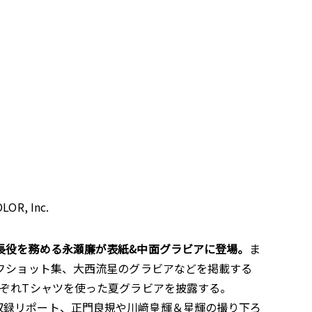
R, Inc.
長役を務める永瀬廉が表紙&中面グラビアに登場。
ま
オフショット集、大西流星のグラビアなどを掲載する
sが登場。それぞれTシャツを使った夏グラビアを披露する。
Ｐ」の収録リポート、正門良規や川﨑皇輝＆星輝の撮り下ろ