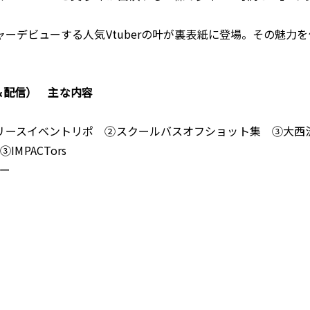
ャーデビューする人気Vtuberの叶が裏表紙に登場。その魅力
売＆配信） 主な内容
リリースイベントリポ ②スクールバスオフショット集 ③大西
IMPACTors
ュー