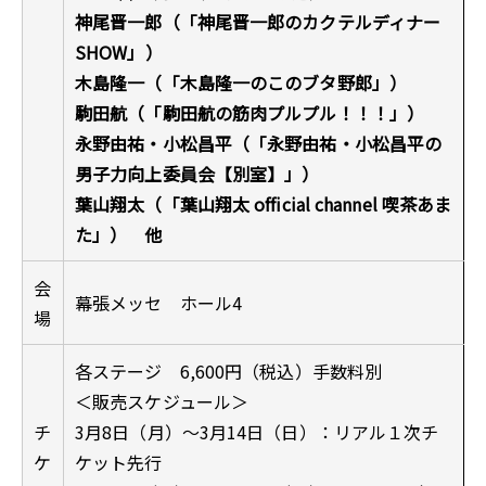
神尾晋一郎（「神尾晋一郎のカクテルディナー
SHOW」）
木島隆一（「木島隆一のこのブタ野郎」）
駒田航（「駒田航の筋肉プルプル！！！」）
永野由祐・小松昌平（「永野由祐・小松昌平の
男子力向上委員会【別室】」）
葉山翔太（「葉山翔太 official channel 喫茶あま
た」） 他
会
幕張メッセ ホール4
場
各ステージ 6,600円（税込）手数料別
＜販売スケジュール＞
チ
3月8日（月）〜3月14日（日）：リアル１次チ
ケ
ケット先行