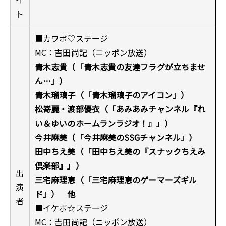
ト
■カワボ♡ステージ
MC：吉田尚記（ニッポン放送）
青木志貴（「青木志貴の友達フラグが立ちませ
ん…」）
青木瑠璃子（「青木瑠璃子のアイコン」）
松嵜麗・渡部優衣（「あみあみチャンネル『れ
い＆ゆいのホームランラジオ！』」）
今井麻美（「今井麻美のSSGチャンネル」）
田中ちえ美（「田中ちえ美の『スナックちえみ
倶楽部』」）
出
三宅麻理恵（「三宅麻理恵のゲーマーズギル
演
ド」） 他
者
■イケボ☆ステージ
MC：吉田尚記（ニッポン放送）