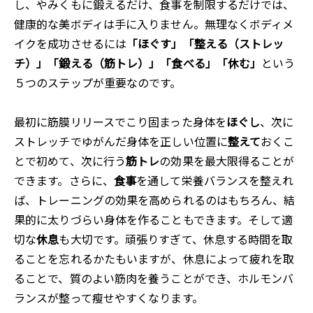
し、やみくもに鍛えるだけ、食事を制限するだけでは、
健康的な美ボディは手に入りません。無理なくボディメ
イクを成功させるには
「ほぐす」「整える（ストレッ
チ）」「鍛える（筋トレ）」「食べる」「休む」
という
５つのステップが重要なのです。
最初に筋膜リリースでこり固まった身体を
ほぐし
、次に
ストレッチでゆがんだ身体を正しい位置に
整えて
おくこ
とで初めて、次に行う
筋トレ
の効果を最大限得ることが
できます。さらに、
食事
を通して栄養バランスを整えれ
ば、トレーニングの効果を高められるのはもちろん、結
果的に太りづらい身体を作ることもできます。そして適
切な
休息
も大切です。頑張りすぎて、休息する時間を取
ることを忘れるかたもいますが、休息によって疲れを取
ることで、質のよい筋肉を養うことができ、ホルモンバ
ランスが整って瘦せやすくなります。