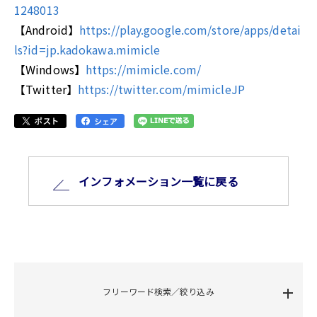
1248013
【Android】
https://play.google.com/store/apps/detai
ls?id=jp.kadokawa.mimicle
【Windows】
https://mimicle.com/
【Twitter】
https://twitter.com/mimicleJP
インフォメーション⼀覧に戻る
フリーワード検索／絞り込み