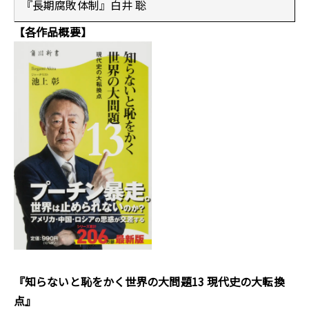
『長期腐敗体制』白井 聡
【各作品概要】
『
知らないと恥をかく世界の大問題13 現代史の大転換
点
』