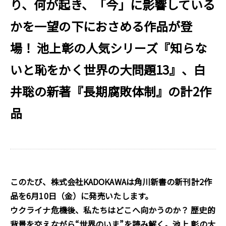
り、何が起き、「今」に影響している
かを一望の下におさめる作品が登
場！ 池上彰の人気シリーズ『知らな
いと恥をかく世界の大問題13』、白
井聡の新著『長期腐敗体制』の計2作
品
このたび、株式会社KADOKAWA
は
角川新書の新刊計2
作
品を
6
月
10
日（
金
）に発売いたしま
す。
ウクライナ危機後、私たちはどこへ向かうのか？ 歴史的
背景を交えながら“世界のいま”を読み解く。池上 彰の大