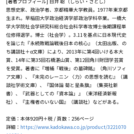
[著者プロフィール] 白井 聡（しらい・さとし）
思想史家、政治学者、京都精華大学教員。1977年東京都
生まれ。早稲田大学政治経済学部政治学科卒業。一橋大
学大学院社会学研究科総合社会科学専攻博士後期課程単
位修得退学。博士（社会学）。3.11を基点に日本現代史
を論じた『永続敗戦論――戦後日本の核心』（太田出版、の
ち講談社＋α文庫）により、2013年に第4回いける本大
賞、14年に第35回石橋湛山賞、第12回角川財団学芸賞
を受賞。著書に『増補「戦後」の墓碑銘』（角川ソフィ
ア文庫）、『未完のレーニン 〈力〉の思想を読む』（講
談社学術文庫）、『国体論 菊と星条旗』（集英社新
書）、『武器としての「資本論」』（東洋経済新報
社）、『主権者のいない国』（講談社）などがある。
定価：本体920円＋税 / 頁数：256ページ
詳細：
https://www.kadokawa.co.jp/product/3221070