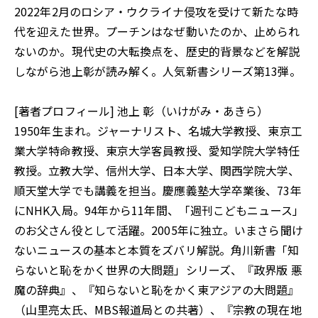
2022年2月のロシア・ウクライナ侵攻を受けて新たな時
代を迎えた世界。プーチンはなぜ動いたのか、止められ
ないのか。現代史の大転換点を、歴史的背景などを解説
しながら池上彰が読み解く。人気新書シリーズ第13弾。
[著者プロフィール] 池上 彰（いけがみ・あきら）
1950年生まれ。ジャーナリスト、名城大学教授、東京工
業大学特命教授、東京大学客員教授、愛知学院大学特任
教授。立教大学、信州大学、日本大学、関西学院大学、
順天堂大学でも講義を担当。慶應義塾大学卒業後、73年
にNHK入局。94年から11年間、「週刊こどもニュース」
のお父さん役として活躍。2005年に独立。いまさら聞け
ないニュースの基本と本質をズバリ解説。角川新書「知
らないと恥をかく世界の大問題」シリーズ、『政界版 悪
魔の辞典』、『知らないと恥をかく東アジアの大問題』
（山里亮太氏、MBS報道局との共著）、『宗教の現在地