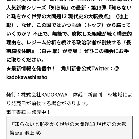
人気新書シリーズ「知ら恥」の最新・第13弾『知らない
と恥をかく世界の大問題13 現代史の大転換点』
（
池上
彰
）、なぜ、この国ではいつも頭（トップ）から腐って
いくのか？ 不正で、無能で、腐敗した組織が続く構造的
理由を、レジーム分析を続ける政治学者が剔抉する『長
期腐敗体制』（
白井
聡
）
が登場
！
ぜひこの機会
にお手
に取りください。
★最新情報を発信中！ 角川新書公式Twitter：＠
kadokawashinsho
発行：株式会社KADOKAWA 体裁：新書判 ※地域によ
り発売日が前後する場合があります。
電子書籍も発売中！
『知らないと恥をかく世界の大問題13 現代史の大転
換点』池上 彰