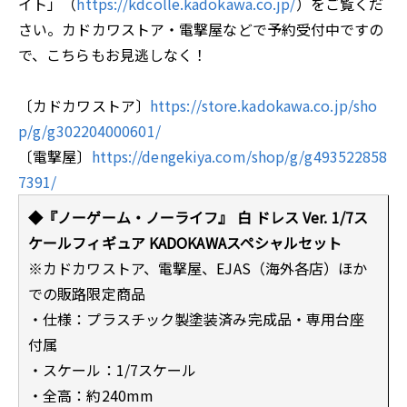
イト」（
https://kdcolle.kadokawa.co.jp/
）をご覧くだ
さい。カドカワストア・電撃屋などで予約受付中ですの
で、こちらもお見逃しなく！
〔カドカワストア〕
https://store.kadokawa.co.jp/sho
p/g/g302204000601/
〔電撃屋〕
https://dengekiya.com/shop/g/g493522858
7391/
◆『ノーゲーム・ノーライフ』 白 ドレス Ver. 1/7ス
ケールフィギュア KADOKAWAスペシャルセット
※カドカワストア、電撃屋、EJAS（海外各店）ほか
での販路限定商品
・仕様：プラスチック製塗装済み完成品・専用台座
付属
・スケール：1/7スケール
・全高：約240mm