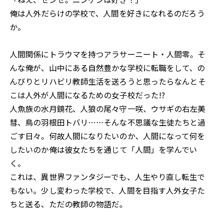
俺は――人外だらけの学校で、人間を好きになれるのだろう
か。
人間関係にトラウマを持つアラサーニート・人間零。そ
んな俺が、山中にある自然豊かな学校に転職をして、の
んびりとリハビリ教師生活を送ろうと思ったら――なんとそ
こは人外が人間になるための女子校だった!?
人魚族の水月鏡花、人狼の尾々守一咲、ウサギの右左美
彗、鳥の羽根田トバリ……そんな不思議な生徒たちと過
ごす日々。何故人間になりたいのか、人間になって何を
したいのか――俺は彼女たちを通じて「人間」を学んでい
く。
これは、異世界ファンタジーでも、人生やり直し転生で
もない。少し変わった学校で、人間を目指す人外女子た
ちと送る、ただの教師の物語だ。