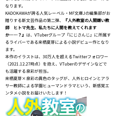
なります。
KADOKAWAが誇る人気レーベル・MF文庫Jの編集部がお
贈りする新文芸作品の第二弾、
『人外教室の人間嫌い教
師 ヒトマ先生、私たちに人間を教えてくれます
か……？』
は、VTuberグループ『にじさんじ』に所属す
るライバーである来栖夏芽による小説デビュー作となり
ます。
本作のイラストは、30万人を超えるTwitterフォロワー
（2021.12.27時点）を抱え、VTuberのデザインなどで
も活躍する泉彩が担当。
来栖夏芽×泉彩の異色のタッグが、人外ヒロインとアラ
サー教師による学園ヒューマンドラマという、新感覚エ
ンタメ小説をお届けいたします！