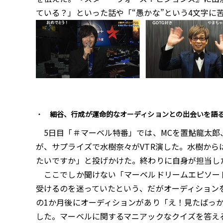
ている？」といった話や「“愚かな”という4文字に
細谷、行成が運命的なオーディションとの出会いを語
5日目「＃マーベル特番」では、MCを置鮎龍太郎
が、サプライズで水樹奈々がVTR演した。水樹か
たいですか」と投げかけた。終わりに自身が担当し
ここでしか聞けない「マーベルドリームエピソード
受けるのを迷っていたという、だがオーディション
の1か月後にオーディションがあり「え！見たばっ
した。マーベルに関するマニアックなクイズを答え