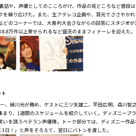
の裏話や、声優としてのこころがけ、作品の見どころなど普段
クを繰り広げた。また、生アテレコ企画や、耳元でささやかれ
などのコーナーでは、大喜利大会さながらの回答にスタジオが
は8.8万件以上寄せられるなど盛況のままフィナーレを迎えた。
ート
一、緑川光が務め、ゲストに三ツ矢雄二、平田広明、森川智之
集まり、1週間のスケジュールを紹介していく。ディズニープ
笑いを誘うベテラン声優陣。トーク部分では、ディズニー作品
と3日！」と声をそろえて、翌日にバトンを渡した。