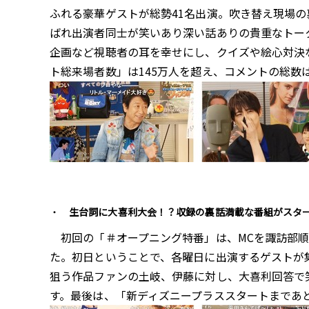
ふれる豪華ゲストが総勢41名出演。吹き替え現場
ばれ出演者同士が笑いあり深い話ありの貴重なトー
企画など視聴者の耳を幸せにし、クイズや絵心対決
ト総来場者数」は145万人を超え、コメントの総数
生台詞に大喜利大会！？収録の裏話満載な番組がスタ
初回の「＃オープニング特番」は、MCを諏訪部順
た。初日ということで、各曜日に出演するゲストが
狙う作品ファンの土岐、伊藤に対し、大喜利回答で
す。最後は、「新ディズニープラススタートまであ