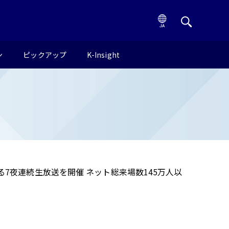
ン
ピックアップ
K-Insight
夜連続生放送を開催 ネット総来場数145万人以