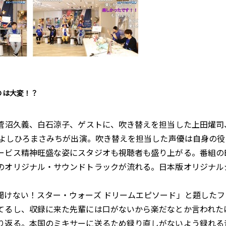
のは大変！？
菅沼久義、白石涼子、ゲストに、吹き替えを担当した上田燿司
ーのよしひろまさみちが出演。吹き替えを担当した声優は自身の
ビス精神旺盛な姿にスタジオも視聴者も盛り上がる。番組のBG
のオリジナル・サウンドトラックが流れる。日本版オリジナル
けない！スター・ウォーズ ドリームエピソード」と題したフ
てるし、収録に来た先輩には口がないから楽だなとか言われた
り返る。本国のミキサーに送るため録り直しがないよう録れる