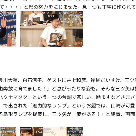
って・・・」と影の努力をにじませた。息一つも丁寧に作られ
川大輔、白石涼子、ゲストに井上和彦、岸尾だいすけ、三ツ矢雄
由奔放に育てました！」と息ぴったりな姿も。そんな三ツ矢は
ハクナマタタ」という一つの台詞で悲しい、励ますなどさまざ
」で出された「魅力的なランプ」というお題では、山崎が可愛
る鳥形ランプを提案し、三ツ矢が「夢がある！」と絶賛、画面