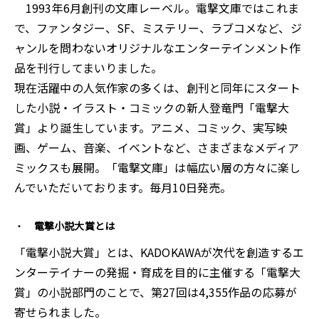
1993年6⽉創刊の⽂庫レーベル。電撃⽂庫ではこれま
で、ファンタジー、SF、ミステリー、ラブコメなど、ジ
ャンルを問わないオリジナルなエンターテインメント作
品を刊⾏してまいりました。
現在活躍中の⼈気作家の多くは、創刊と同年にスタート
した⼩説・イラスト・コミックの新⼈登⻯⾨「電撃⼤
賞」より誕⽣しています。アニメ、コミック、実写映
画、ゲーム、⾳楽、イベントなど、さまざまなメディア
ミックスも展開。「電撃⽂庫」は幅広い層の⽅々に楽し
んでいただいております。毎⽉10⽇発売。
電撃小説大賞とは
「電撃小説大賞」とは、KADOKAWAが次代を創造するエ
ンターテイナーの発掘・育成を目的に主催する「電撃大
賞」の小説部門のことで、第27回は4,355作品の応募が
寄せられました。