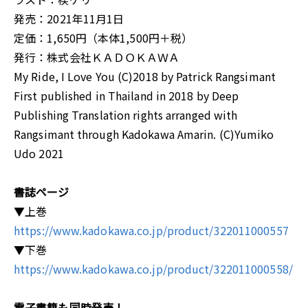
発売：2021年11月1日
定価：1,650円（本体1,500円＋税）
発行：株式会社ＫＡＤＯＫＡＷＡ
My Ride, I Love You (C)2018 by Patrick Rangsimant
First published in Thailand in 2018 by Deep
Publishing Translation rights arranged with
Rangsimant through Kadokawa Amarin. (C)Yumiko
Udo 2021
書誌ページ
▼上巻
https://www.kadokawa.co.jp/product/322011000557
▼下巻
https://www.kadokawa.co.jp/product/322011000558/
電子書籍も同時発売！