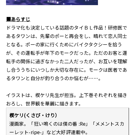
■あらすじ
ドラマ化も決定している話題のタイＢＬ作品！研修医で
あるタワンは、先輩のポーと再会をし、晴れて恋人同士
となる。ポーの家に行くためにバイクタクシーを拾う
が、その運転手が年下のモークだった。ただのお客と運
転手の関係に過ぎなかった二人だったが、お互いを理解
し合ううちにいつしか大切な存在に。モークは医者であ
るタワンと自分が釣り合うのか悩むが……。
イラストは、楔ケリ先生が担当。上下巻それぞれを描き
おろし、世界観を華麗に描きます。
楔ケリ(くさび・けり）
漫画家。「狂い鳴くのは僕の番 :Re」「メメントスカ
ーレット-ripe-」など大好評連載中。