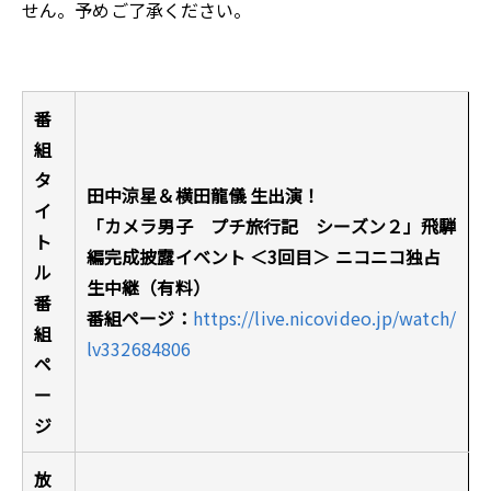
せん。予めご了承ください。
番
組
タ
田中涼星＆横田龍儀 生出演！
イ
「カメラ男子 プチ旅行記 シーズン２」飛騨
ト
編完成披露イベント ＜3回目＞ ニコニコ独占
ル
生中継（有料）
番
番組ページ：
https://live.nicovideo.jp/watch/
組
lv332684806
ペ
ー
ジ
放