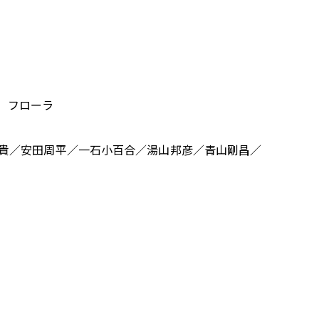
 フローラ
貴／安田周平／一石小百合／湯山邦彦／青山剛昌／