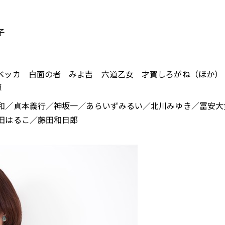
子
ベッカ 白面の者 みよ吉 六道乙女 才賀しろがね（ほか）
順
和／貞本義行／神坂一／あらいずみるい／北川みゆき／冨安大
田はるこ／藤田和日郎