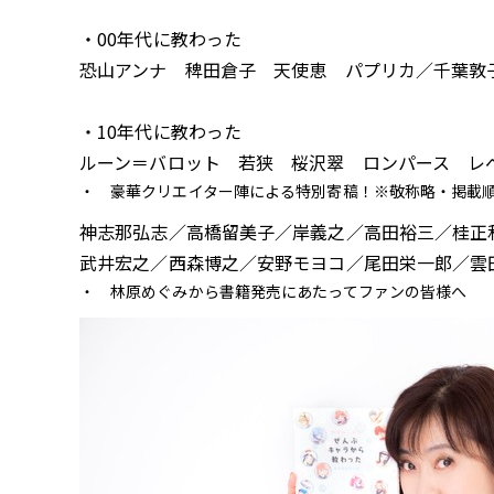
・00年代に教わった
恐山アンナ 稗田倉子 天使恵 パプリカ／千葉敦
・10年代に教わった
ルーン＝バロット 若狭 桜沢翠 ロンパース レ
豪華クリエイター陣による特別寄稿！※敬称略・掲載
神志那弘志／高橋留美子／岸義之／高田裕三／桂正
武井宏之／西森博之／安野モヨコ／尾田栄一郎／雲
林原めぐみから書籍発売にあたってファンの皆様へ