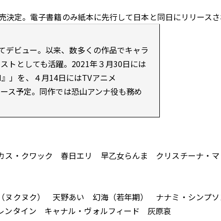
り発売決定。電子書籍のみ紙本に先行して日本と同日にリリース
してデビュー。以来、数多くの作品でキャラ
トとしても活躍。2021年３月30日には
E DENIM』」を、４月14日にはTVアニメ
リリース予定。同作では恐山アンナ役も務め
カス・クワック 春日エリ 早乙女らんま クリスチーナ・マ
（ヌクヌク） 天野あい 幻海（若年期） ナナミ・シンプソ
レンタイン キャナル・ヴォルフィード 灰原哀