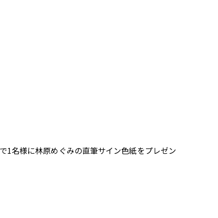
抽選で1名様に林原めぐみの直筆サイン色紙をプレゼン