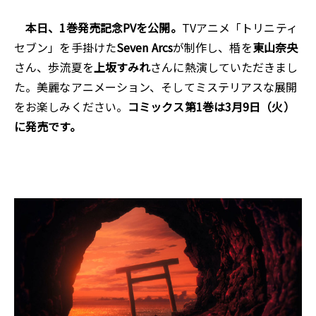
本日、1巻発売記念PVを公開。
TVアニメ「トリニティ
セブン」を手掛けた
Seven Arcs
が制作し、棔を
東山奈央
さん、歩流夏を
上坂すみれ
さんに熱演していただきまし
た。美麗なアニメーション、そしてミステリアスな展開
をお楽しみください。
コミックス第1巻は3月9日（火）
に発売です。