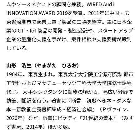
ムやソースネクストの顧問を兼務。WIRED Audi
INNOVATION AWARD 2019を受賞。2011年に中国・広
東省深圳市で起業し電子製品の工場を経営。主に日本企
業のICT・IoT製品の開発・製造受託や、スタートアップ
企業の量産化支援を手がけ、案件相談や支援要請が殺到
している。
山形 浩生（やまがた ひろお）
1964年、東京生まれ。東京大学大学院工学系研究科都市
工学科およびマサチューセッツ工科大学大学院修士課程
修了。 大手シンクタンクに勤務の頃から、幅広い分野で
執筆、翻訳を行う。著書に『断言 読むべき本・ダメな
本―新教養主義書評集成・経済社会編』（Ｐヴァイン、
2020年）など。訳書にピケティ『21世紀の資本』（みす
ず書房、2014年）ほか多数。