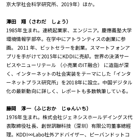
京大学社会科学研究所、2019年）ほか。
澤田 翔（さわだ しょう）
1985年生まれ。連続起業家、エンジニア。慶應義塾大学
環境情報学部卒。在学中にアトランティスの創業に参
画。 2011 年、ビットセラーを創業。スマートフォンア
プリを手がけて2015年にKDDIに売却。世界の決済サー
ビスやニューリテール （小売業のIT融合） に造詣が深
く、インターネットの社会実装をテーマにした「インタ
ーネットプラス研究所」を2018年に設立。中国デジタル
化の最新動向に詳しく、レポートも多数執筆している。
藤岡 淳一（ふじおか じゅんいち）
1976年生まれ。株式会社ジェネシスホールデイングス代
表取締役社長、創世訊聯科技（深圳）有限公司董事總經
理。KDDI∞Labo社外アドバイザー、ピーバンドットコ