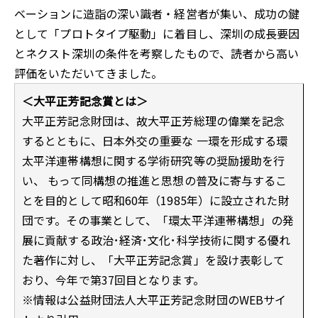
ベーションに造詣の深い識者・経営者が集い、成功の鍵
として「プロトタイプ駆動」に着目し、深圳の成長要因
とネクスト深圳の条件を考察したもので、読者から高い
評価をいただいてきました。
＜大平正芳記念賞とは＞
大平正芳記念財団は、故大平正芳総理の偉業を記念
するとともに、日本外交の重要な 一環を形成する環
太平洋連帯構想に関する学術研究等の奨励援助を行
い、 もって同構想の推進と思想の普及に寄与するこ
とを目的として昭和60年（1985年）に設立された財
団です。その事業として、「環太平洋連帯構想」の発
展に貢献する政治･経済･文化･科学技術に関する優れ
た著作に対し、「大平正芳記念賞」を設け表彰して
おり、今年で第37回目となります。
※情報は公益財団法人大平正芳記念財団のWEBサイ