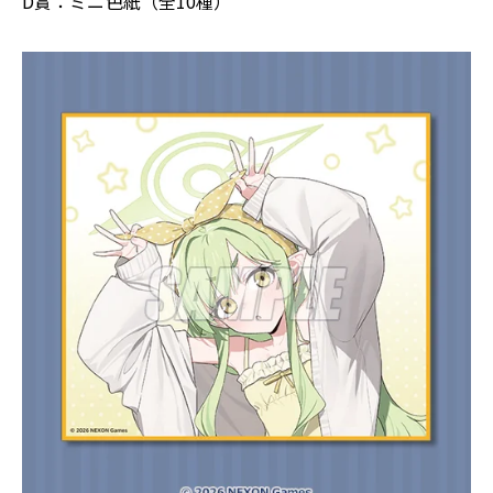
D賞：ミニ色紙（全10種）