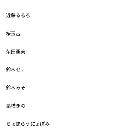
近藤るるる
桜玉吉
柴田亜美
鈴木セナ
鈴木みそ
高橋きの
ちょぼらうにょぽみ