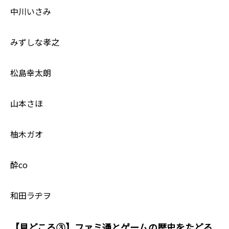
中川いさみ
みずしな孝之
松島幸太朗
山本さほ
柚木ガオ
酔co
和田ラヂヲ
【見どころ③】ファミ通とゲームの歴史をたどる