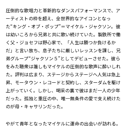
圧倒的な歌唱力と革新的なダンスパフォーマンスで、ア
ーティストの枠を超え、全世界的なアイコンとなっ
た“キング・オブ・ポップ”＝マイケル・ジャクソン。彼
は幼いころから兄弟と共に歌い続けていた。製鉄所で働
く父・ジョセフは野心家で、「人生は勝つか負けるか
だ」と言い放ち、息子たちに厳しいレッスンを課し、兄
弟グループ“ジャクソン５”としてデビューさせた。彼ら
をみた聴衆は誰しもマイケルの圧倒的な歌声に酔いしれ
た。評判は広まり、ステージからステージへ人気は急上
昇、モータウン・レコードと契約し、スターダムを駆け
上がっていく。しかし、喝采の裏で彼はまだ一人の少年
だった。孤独と重圧の中、唯一無条件の愛で支え続けた
のが母・キャサリンだった。
やがて青年となったマイケルに運命の出会いが訪れる。