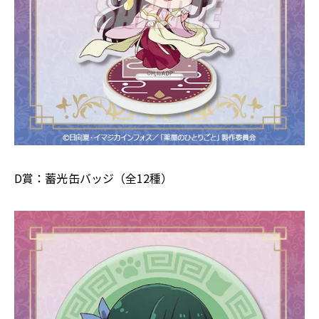
D賞：蓄光缶バッジ（全12種）