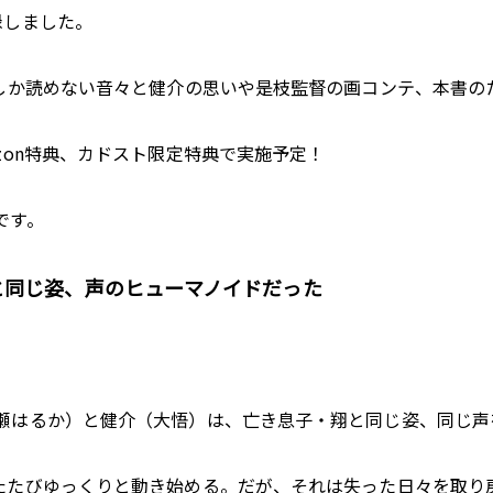
録しました。
でしか読めない音々と健介の思いや是枝監督の画コンテ、本書の
zon特典、カドスト限定特典で実施予定！
です。
同じ姿、声のヒューマノイドだった――
瀬はるか）と健介（大悟）は、亡き息子・翔と同じ姿、同じ声
たたびゆっくりと動き始める。だが、それは失った日々を取り