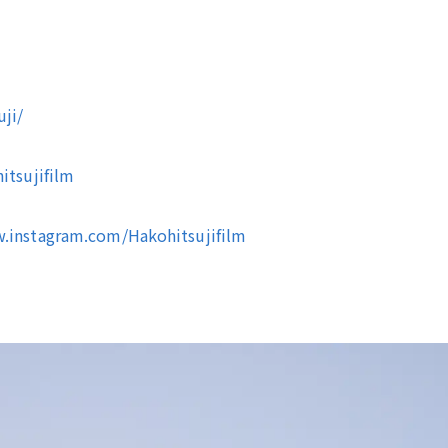
uji/
itsujifilm
w.instagram.com/Hakohitsujifilm