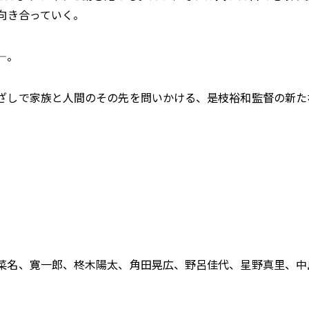
向き合っていく。
―。
ざしで家族と人間のその先を問いかける、是枝裕和監督の新た
菜名、寛一郎、柊木陽太、角田晃広、野呂佳代、星野真里、中