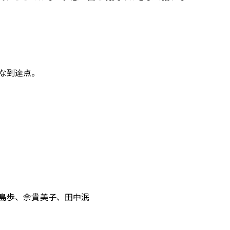
な到達点。
島歩、余貴美子、田中泯