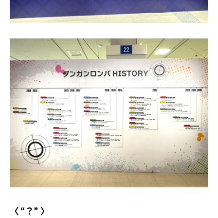
〈 “？” 〉