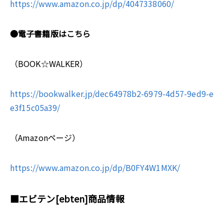
https://www.amazon.co.jp/dp/4047338060/
●電子書籍版はこちら
（BOOK☆WALKER）
https://bookwalker.jp/dec64978b2-6979-4d57-9ed9-e
e3f15c05a39/
（Amazonページ）
https://www.amazon.co.jp/dp/B0FY4W1MXK/
■
エビテン[ebten]商品情報