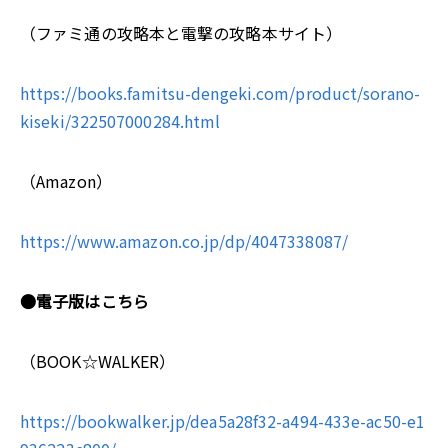
（ファミ通の攻略本と電撃の攻略本サイト）
https://books.famitsu-dengeki.com/product/sorano-
kiseki/322507000284.html
（Amazon）
https://www.amazon.co.jp/dp/4047338087/
●電子版はこちら
（BOOK☆WALKER）
https://bookwalker.jp/dea5a28f32-a494-433e-ac50-e1