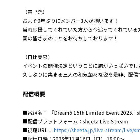
（高野洸）
およそ9年ぶりにメンバー3人が揃います！
当時応援してくれていた方から今追ってくれている
国の皆さまのことをお待ちしております！
（日比美思）
イベントの開催決定ということに胸がいっぱいでし
久しぶりに集まる三人の和気藹々な姿を是非、配信
配信概要
■番組名： 『Dream5 15th Limited Event 2025』s
■配信プラットフォーム：sheeta Live Stream
■視聴URL：
https://sheeta.jp/live-stream/live
■配信日時：2025年11月16日（日） 18:00〜