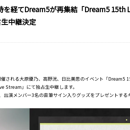
eam5が再集結「Dream5 15th Limited
で独占生中継決定
れる大原優乃、高野洸、日比美思のイベント「Dream5 15th L
ve Stream」にて独占生中継します。
、出演メンバー3名の直筆サイン入りグッズをプレゼントする