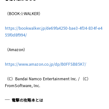
（BOOK☆WALKER）
https://bookwalker.jp/de69fa4250-bae3-4f34-834f-e4
55f0d8f994/
（Amazon）
https://www.amazon.co.jp/dp/B0FFSB85K7/
（C）Bandai Namco Entertainment Inc. / （C）
FromSoftware, Inc.
電撃の攻略本とは