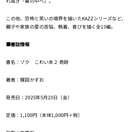
れ高き「霧の中へ」。
この他、恐怖と笑いの境界を描いたKAZZシリーズなど、
親子や家族の愛の苦悩、執着、喜びを描く全13編。
■書誌情報
書名：ゾク こわい本２ 奇跡
著者：楳図かずお
発売日：2025年5月23日（金）
定価：1,100円（本体1,000円＋税）