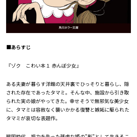
■あらすじ
『ゾク こわい本１ 赤んぼ少女』
ある夫妻が暮らす洋館の天井裏でひっそりと暮らし、隠
された存在であったタマミ。そんな中、施設から引き取
られた実の娘がやってきた。幸せそうで無邪気な美少女
に、タマミは容赦なく襲いかかる――復讐と嫉妬に駆られた
タマミが哀切な表題作。
戦国時代、視力を失った残虐な姫の"影"として生きるこ