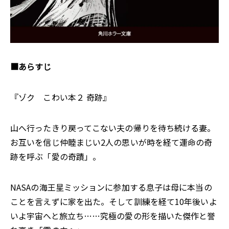
■あらすじ
『ゾク こわい本２ 奇跡』
山へ行ったきり戻ってこない夫の帰りを待ち続ける妻。
お互いを信じ仲睦まじい2人の思いが時を経て運命の奇
跡を呼ぶ「愛の奇蹟」。
NASAの海王星ミッションに参加する息子は母に本当の
ことを言えずに家を出た。そして訓練を経て10年後いよ
いよ宇宙へと旅立ち……究極の愛の形を描いた傑作と誉