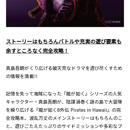
ストーリーはもちろんバトルや充実の遊び要素も
余すところなく完全攻略！
真島吾朗がくり広げる破天荒なドラマを遊び尽くすため
の情報を満載!!
記憶を失って海賊になった『龍が如く』シリーズの人気
キャラクター・真島吾朗が、陰謀渦巻く謎の島で大冒険
を繰り広げる『龍が如く8外伝 Pirates in Hawaii』の完
全攻略本。波乱万丈のメインストーリーはもちろんのこ
と、遊びごたえたっぷりのサイドミッションや多彩なプ