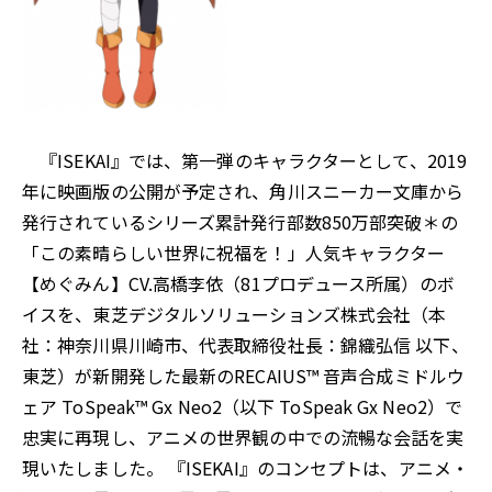
『ISEKAI』では、第一弾のキャラクターとして、2019
年に映画版の公開が予定され、角川スニーカー文庫から
発行されているシリーズ累計発行部数850万部突破＊の
「この素晴らしい世界に祝福を！」人気キャラクター
【めぐみん】CV.高橋李依（81プロデュース所属）のボ
イスを、東芝デジタルソリューションズ株式会社（本
社：神奈川県川崎市、代表取締役社長：錦織弘信 以下、
東芝）が新開発した最新のRECAIUS™ 音声合成ミドルウ
ェア ToSpeak™ Gx Neo2（以下 ToSpeak Gx Neo2）で
忠実に再現し、アニメの世界観の中での流暢な会話を実
現いたしました。 『ISEKAI』のコンセプトは、アニメ・