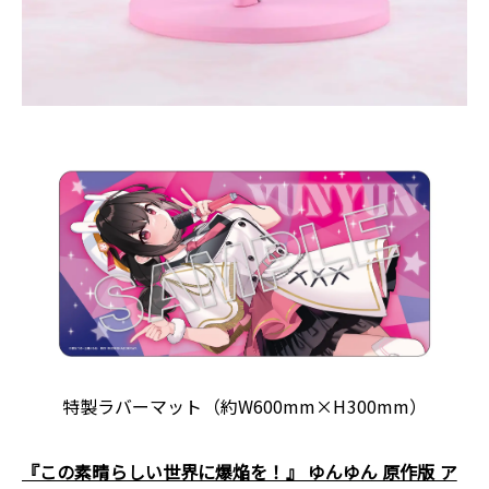
特製ラバーマット（約W600mm×H300mm）
『この素晴らしい世界に爆焔を！』 ゆんゆん 原作版 ア