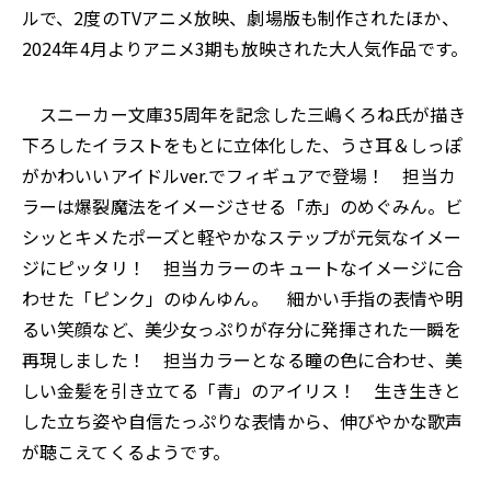
ルで、2度のTVアニメ放映、劇場版も制作されたほか、
2024年4月よりアニメ3期も放映された大人気作品です。
スニーカー文庫35周年を記念した三嶋くろね氏が描き
下ろしたイラストをもとに立体化した、うさ耳＆しっぽ
がかわいいアイドルver.でフィギュアで登場！ 担当カ
ラーは爆裂魔法をイメージさせる「赤」のめぐみん。ビ
シッとキメたポーズと軽やかなステップが元気なイメー
ジにピッタリ！ 担当カラーのキュートなイメージに合
わせた「ピンク」のゆんゆん。 細かい手指の表情や明
るい笑顔など、美少女っぷりが存分に発揮された一瞬を
再現しました！ 担当カラーとなる瞳の色に合わせ、美
しい金髪を引き立てる「青」のアイリス！ 生き生きと
した立ち姿や自信たっぷりな表情から、伸びやかな歌声
が聴こえてくるようです。