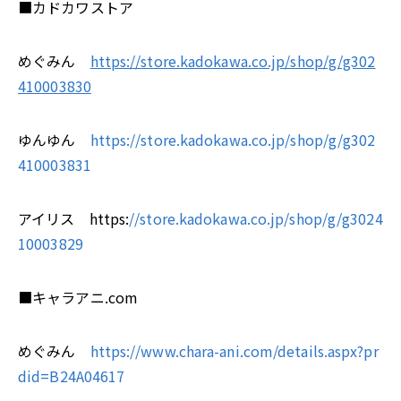
■カドカワストア
めぐみん
https://store.kadokawa.co.jp/shop/g/g302
410003830
ゆんゆん
https://store.kadokawa.co.jp/shop/g/g302
410003831
アイリス https:
//store.kadokawa.co.jp/shop/g/g3024
10003829
■キャラアニ.com
めぐみん
https://www.chara-ani.com/details.aspx?pr
did=B24A04617