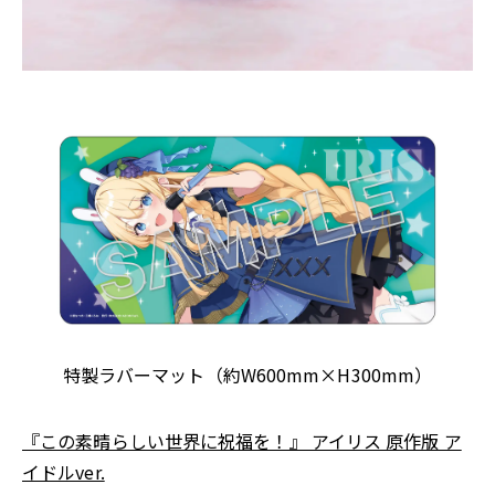
特製ラバーマット（約W600mm×H300mm）
『この素晴らしい世界に祝福を！』 アイリス 原作版 ア
イドルver.