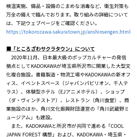
検温実施、備品・設備のこまめな消毒など、衛生対策も
万全の備えで臨んでおります。取り組みの詳細について
は、下記ウェブページをご確認ください。
https://tokorozawa-sakuratown.jp/anshinsengen.html
■「ところざわサクラタウン」について
2020年11月、日本最大級のポップカルチャーの発信
拠点としてKADOKAWAが埼玉県所沢市に開業した大型文
化複合施設。書籍製造・物流工場やKADOKAWAの新オフ
ィス、イベントスペース（ジャパンパビリオン、千人テ
ラス）、体験型ホテル（EJアニメホテル）、ショップ
（ダ・ヴィンチストア）、レストラン（角川食堂）、商
業施設のほか、角川文化振興財団運営の「角川武蔵野ミ
ュージアム」も建設。
また、KADOKAWAと所沢市が共同で進める「COOL
JAPAN FOREST 構想」および、KADOKAWA・埼玉県・