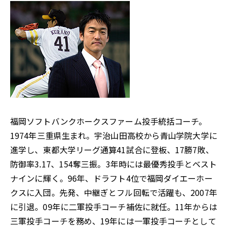
福岡ソフトバンクホークスファーム投手統括コーチ。
1974年三重県生まれ。宇治山田高校から青山学院大学に
進学し、東都大学リーグ通算41試合に登板、17勝7敗、
防御率3.17、154奪三振。3年時には最優秀投手とベスト
ナインに輝く。96年、ドラフト4位で福岡ダイエーホー
クスに入団。先発、中継ぎとフル回転で活躍も、2007年
に引退。09年に二軍投手コーチ補佐に就任。11年からは
三軍投手コーチを務め、19年には一軍投手コーチとして