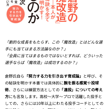
「劇的な成長をもたらす、この「魔改造」とはどんな選
手にも当てはまる方法論なのか？」
「全員に当てはまるものではないとすれば、どういった
選手ならば「魔改造」は成功するのか？」
倉野氏自ら
「努力する力を引き出す育成論」
と呼び、そ
の秘訣を明かす本書では具体的に
腕を振る感覚
や
投球
術
、さらには練習方法としての
「遠投」についての考え
方
にも言及します。高校～大学～プロで活躍した投手と
しての、さらには10年以上にわたる投手コーチとしての